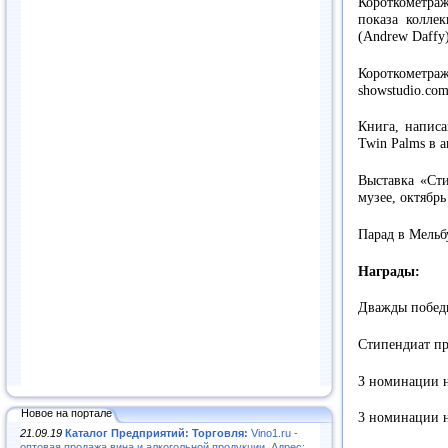
Короткометра
показа колле
(Andrew Daffy
Короткометраж
showstudio.co
Книга, написа
Twin Palms в а
Выставка «Ст
музее, октябрь
Парад в Мельбу
Награды:
Дважды победи
Стипендиат пр
З номинации н
Новое на портале
3 номинации н
21.09.19
Каталог Предприятий: Торговля:
Vino1.ru -
оптовая продажа вина и алкогольной продукции. Адрес: