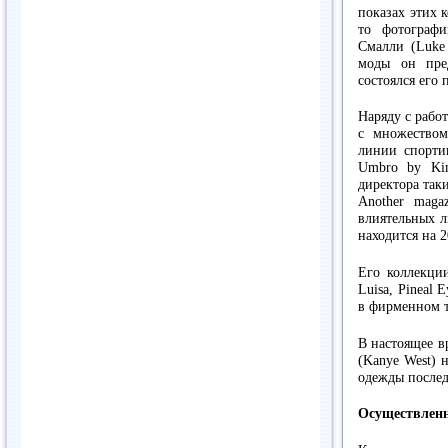
показах этих 
то фотограф
Смалли (Luke
моды он пре
состоялся его
Наряду с рабо
с множеством
линии спорти
Umbro by Kim
директора так
Another mag
влиятельных л
находится на 2
Его коллекции
Luisa, Pineal 
в фирменном т
В настоящее в
(Kanye West)
одежды послед
Осуществлен