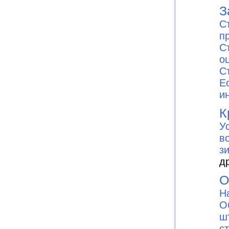
З
С
п
С
о
С
E
и
К
У
в
з
д
О
Н
О
ш
с