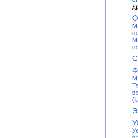
д
О
М
п
М
п
С
Ф
М
Т
в
(
Э
У
У
п