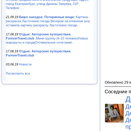
город Екатеринбург, улица Данилы Зверева, 31Р
Телефон:..
21.09.19
Бюро находок: Потерянные вещи:
Картина-
раскраска Ласточкино гнездо.Вечером на огненном шоу
оставила картину-раскраску Ласточкино гнездо...
17.06.19
Отдых: Авторские путешествия.
ForeverTravel.club
.Мини-группы (6-10 человек)Новые
маршруты и городаОптимальное сочетание..
17.06.19
Отдых: Авторские путешествия.
ForeverTravel.club
03.06.19
Новости
Посмотреть все
Обновлено 29 
Соседние 
Д
Д
Д
Д
п