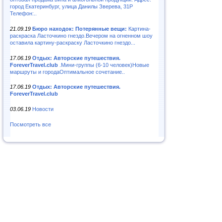
город Екатеринбург, улица Данилы Зверева, 31Р
Телефон:..
21.09.19
Бюро находок: Потерянные вещи:
Картина-
раскраска Ласточкино гнездо.Вечером на огненном шоу
оставила картину-раскраску Ласточкино гнездо...
17.06.19
Отдых: Авторские путешествия.
ForeverTravel.club
.Мини-группы (6-10 человек)Новые
маршруты и городаОптимальное сочетание..
17.06.19
Отдых: Авторские путешествия.
ForeverTravel.club
03.06.19
Новости
Посмотреть все