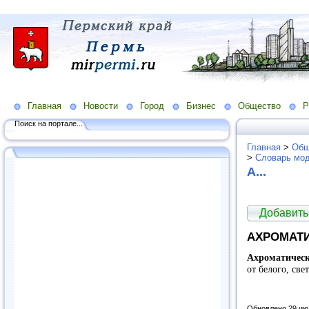
Главная
Новости
Город
Бизнес
Общество
Р
Поиск на портале...
Главная
>
Общ
>
Словарь мо
А...
Добавить
АХРОМАТ
Ахроматичес
от белого, све
Обновлено 29 ию