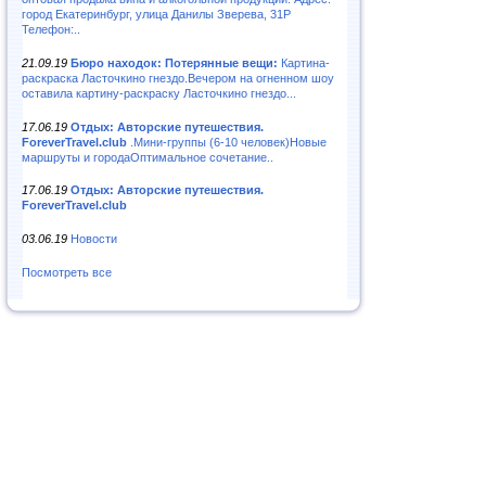
город Екатеринбург, улица Данилы Зверева, 31Р
Телефон:..
21.09.19
Бюро находок: Потерянные вещи:
Картина-
раскраска Ласточкино гнездо.Вечером на огненном шоу
оставила картину-раскраску Ласточкино гнездо...
17.06.19
Отдых: Авторские путешествия.
ForeverTravel.club
.Мини-группы (6-10 человек)Новые
маршруты и городаОптимальное сочетание..
17.06.19
Отдых: Авторские путешествия.
ForeverTravel.club
03.06.19
Новости
Посмотреть все